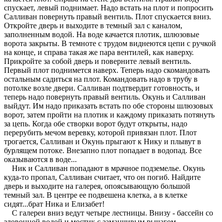
спускает, левый поднимает. Надо встать на плот и попросить
Салливан повернуть правый вентиль. Плот спускается вниз.
Откройте дверь и выходите в темный зал с каналом,
заполненным водой. На воде качается плотик, шлюзовые
ворота закрыты. В темноте с трудом виднеются цепи с ручкой
на конце, и справа такая же пара вентилей, как наверху.
Прикройте за собой дверь и поверните левый вентиль.
Первый плот поднимется наверх. Теперь надо скомандовать
остальным садиться на плот. Командовать надо в трубу в
потолке возле двери. Салливан подтвердит готовность, и
теперь надо повернуть правый вентиль. Окунь и Салливан
выйдут. Им надо приказать встать по обе стороны шлюзовых
ворот, затем пройти на плотик и каждому приказать потянуть
за цепь. Когда обе створки ворот будут открыты, надо
перерубить мечом веревку, которой привязан плот. Плот
трогается, Салливан и Окунь прыгают к Нику и плывут в
бурлящем потоке. Внезапно плот попадает в водопад. Все
оказываются в воде...
Ник и Салливан попадают в мрачное подземелье. Окунь
куда-то пропал, Салливан считает, что он погиб. Найдите
дверь и выходите на галерея, опоясывающую большой
темный зал. В центре ее подвешена клетка, а в клетке
сидят...брат Ника и Елизабет!
С галереи вниз ведут четыре лестницы. Внизу - бассейн со
зловонной водой и мостик с заманчивым рычагом