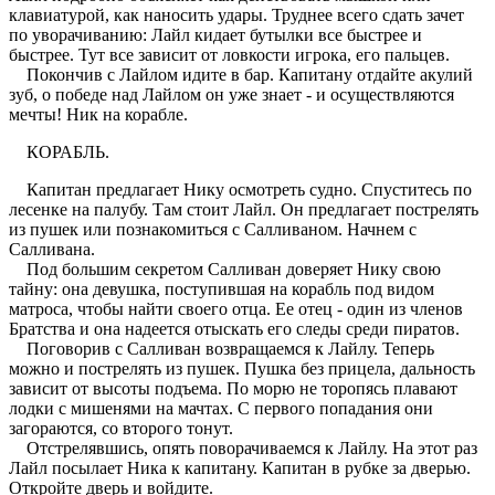
клавиатурой, как наносить удары. Труднее всего сдать зачет
по уворачиванию: Лайл кидает бутылки все быстрее и
быстрее. Тут все зависит от ловкости игрока, его пальцев.
Покончив с Лайлом идите в бар. Капитану отдайте акулий
зуб, о победе над Лайлом он уже знает - и осуществляются
мечты! Ник на корабле.
КОРАБЛЬ.
Капитан предлагает Нику осмотреть судно. Спуститесь по
лесенке на палубу. Там стоит Лайл. Он предлагает пострелять
из пушек или познакомиться с Салливаном. Начнем с
Салливана.
Под большим секретом Салливан доверяет Нику свою
тайну: она девушка, поступившая на корабль под видом
матроса, чтобы найти своего отца. Ее отец - один из членов
Братства и она надеется отыскать его следы среди пиратов.
Поговорив с Салливан возвращаемся к Лайлу. Теперь
можно и пострелять из пушек. Пушка без прицела, дальность
зависит от высоты подъема. По морю не торопясь плавают
лодки с мишенями на мачтах. С первого попадания они
загораются, со второго тонут.
Отстрелявшись, опять поворачиваемся к Лайлу. На этот раз
Лайл посылает Ника к капитану. Капитан в рубке за дверью.
Откройте дверь и войдите.