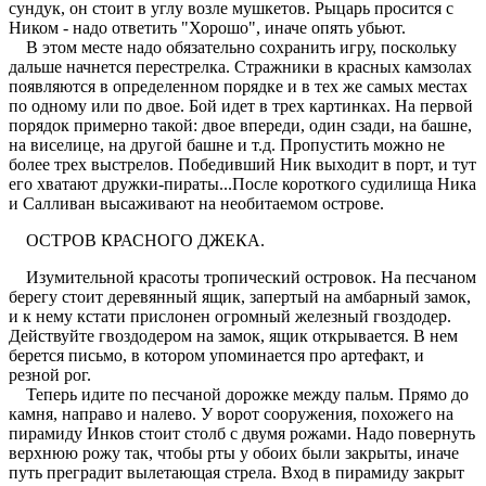
сундук, он стоит в углу возле мушкетов. Рыцарь просится с
Ником - надо ответить "Хорошо", иначе опять убьют.
В этом месте надо обязательно сохранить игру, поскольку
дальше начнется перестрелка. Стражники в красных камзолах
появляются в определенном порядке и в тех же самых местах
по одному или по двое. Бой идет в трех картинках. На первой
порядок примерно такой: двое впереди, один сзади, на башне,
на виселице, на другой башне и т.д. Пропустить можно не
более трех выстрелов. Победивший Ник выходит в порт, и тут
его хватают дружки-пираты...После короткого судилища Ника
и Салливан высаживают на необитаемом острове.
ОСТРОВ КРАСНОГО ДЖЕКА.
Изумительной красоты тропический островок. На песчаном
берегу стоит деревянный ящик, запертый на амбарный замок,
и к нему кстати прислонен огромный железный гвоздодер.
Действуйте гвоздодером на замок, ящик открывается. В нем
берется письмо, в котором упоминается про артефакт, и
резной рог.
Теперь идите по песчаной дорожке между пальм. Прямо до
камня, направо и налево. У ворот сооружения, похожего на
пирамиду Инков стоит столб с двумя рожами. Надо повернуть
верхнюю рожу так, чтобы рты у обоих были закрыты, иначе
путь преградит вылетающая стрела. Вход в пирамиду закрыт