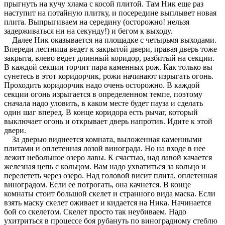
прыгнуть на кучу хлама с косой плитой. Там Ник еще раз
наступит на потайную плитку, и посередине выплывет новая
плита. Выпрыгиваем на середину (осторожно! нельзя
задерживаться ни на секунду!) и бегом к выходу.
Далее Ник оказывается на площадке с четырьмя выходами.
Впереди лестница ведет к закрытой двери, правая дверь тоже
закрыта, влево ведет длинный коридор, разбитый на секции.
В каждой секции торчит пара каменных рож. Как только вы
сунетесь в этот коридорчик, рожи начинают изрыгать огонь.
Проходить коридорчик надо очень осторожно. В каждой
секции огонь изрыгается в определенном темпе, поэтому
сначала надо уловить, в каком месте будет пауза и сделать
один шаг вперед. В конце коридора есть рычаг, который
выключает огонь и открывает дверь напротив. Идите к этой
двери.
За дверью виднеется комната, выложенная каменными
плитами и оплетенная лозой винограда. Но на входе в нее
лежит небольшое озеро лавы. К счастью, над лавой качается
железная цепь с кольцом. Вам надо ухватиться за кольцо и
перелететь через озеро. Над головой висит плита, оплетенная
виноградом. Если ее потрогать, она качнется. В конце
комнаты стоит большой скелет и странного вида маска. Если
взять маску скелет оживает и кидается на Ника. Начинается
бой со скелетом. Скелет просто так неубиваем. Надо
ухитриться в процессе боя рубануть по виноградному стеблю