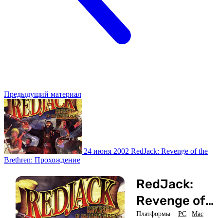
Предыдущий материал
24 июня 2002
RedJack: Revenge of the
Brethren: Прохождение
RedJack:
Revenge of
the Brethren
Платформы
PC
|
Mac