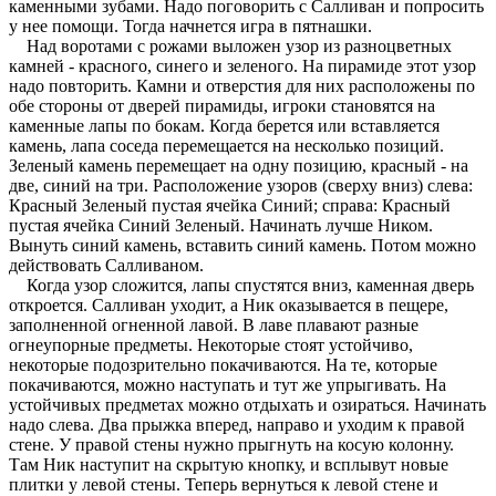
каменными зубами. Надо поговорить с Салливан и попросить
у нее помощи. Тогда начнется игра в пятнашки.
Над воротами с рожами выложен узор из разноцветных
камней - красного, синего и зеленого. На пирамиде этот узор
надо повторить. Камни и отверстия для них расположены по
обе стороны от дверей пирамиды, игроки становятся на
каменные лапы по бокам. Когда берется или вставляется
камень, лапа соседа перемещается на несколько позиций.
Зеленый камень перемещает на одну позицию, красный - на
две, синий на три. Расположение узоров (сверху вниз) слева:
Красный Зеленый пустая ячейка Синий; справа: Красный
пустая ячейка Синий Зеленый. Начинать лучше Ником.
Вынуть синий камень, вставить синий камень. Потом можно
действовать Салливаном.
Когда узор сложится, лапы спустятся вниз, каменная дверь
откроется. Салливан уходит, а Ник оказывается в пещере,
заполненной огненной лавой. В лаве плавают разные
огнеупорные предметы. Некоторые стоят устойчиво,
некоторые подозрительно покачиваются. На те, которые
покачиваются, можно наступать и тут же упрыгивать. На
устойчивых предметах можно отдыхать и озираться. Начинать
надо слева. Два прыжка вперед, направо и уходим к правой
стене. У правой стены нужно прыгнуть на косую колонну.
Там Ник наступит на скрытую кнопку, и всплывут новые
плитки у левой стены. Теперь вернуться к левой стене и