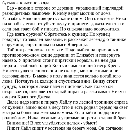
бутылок крысиного яда.
Бар - домик в стороне от деревни, украшенный гирляндой
разноцветных лампочек. К нему ведет мостик от дома
Елизабет. Надо поговорить с капитаном. Он готов взять Ника
на корабль, если тот убъет акулу и принесет доказательства и
если выиграет бой у пирата. Но сначала надо вооружиться.
Где взять оружие? Обратитесь к кузнецу. Но кузнец
говорит, что завален заказами, и расскажет легенду, о тайнике
с оружием, спрятанном на мысе Ящерицы.
Тайник расположен в маяке. Надо выйти на пристань в
противоположном конце деревни от Елизабет и повернуть
налево. У пристани стоит пиратский корабль, на нем два
пирата - злобный тощий Кость и симпатичный негр Крест.
Ничего существенного они не скажут, можно с ними и не
разговаривать. В маяке в полу виднеется кольцо потайного
люка. Потянуть за кольцо и спуститься вниз. Внизу стоит
сундук, в котором лежит меч и пистолет. Как только он
открывается, появляется старый пират и рассказывает Нику о
смерти Красного Джека.
Далее надо идти к пирату Лайлу по лесной тропинке справа
от кузнеца, мимо дома в лесу (это и есть родная ферма) на свет
костра за большим желтым камнем. Если зайти по дороге в
родной дом, Ника руганью и угрозами встретит старший брат.
Внимание! В лес углубляться нельзя - убьют!
Пират Лайл сидит у костерка на берегу моря. Он согласен