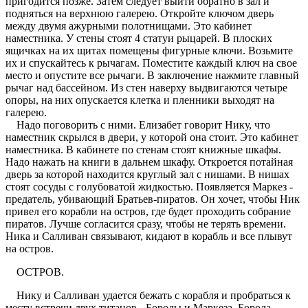
пригодится позже. Затем следует выйти обратно в зал и
подняться на верхнюю галерею. Откройте ключом дверь
между двумя ажурными полотнищами. Это кабинет
наместника. У стены стоят 4 статуи рыцарей. В плоских
ящичках на их щитах помещены фигурные ключи. Возьмите
их и спускайтесь к рычагам. Поместите каждый ключ на свое
место и опустите все рычаги. В заключение нажмите главный
рычаг над бассейном. Из стен наверху выдвигаются четыре
опоры, на них опускается клетка и пленники выходят на
галерею.
Надо поговорить с ними. Елизабет говорит Нику, что
наместник скрылся в двери, у которой она стоит. Это кабинет
наместника. В кабинете по стенам стоят книжные шкафы.
Надо нажать на книги в дальнем шкафу. Откроется потайная
дверь за которой находится круглый зал с нишами. В нишах
стоят сосуды с голубоватой жидкостью. Появляется Маркез -
предатель, убивающий Братьев-пиратов. Он хочет, чтобы Ник
привел его корабли на остров, где будет проходить собрание
пиратов. Лучше согласится сразу, чтобы не терять времени.
Ника и Салливан связывают, кидают в корабль и все плывут
на остров.
ОСТРОВ.
Нику и Салливан удается бежать с корабля и пробраться к
месту встречи двух титанов - Бороды и Маркеза. Борода