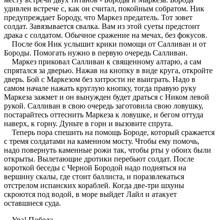
удивлен встрече с, как он считал, покойным собратом. Ник
предупреждает Бороду, что Маркез предатель. Тот зовет
солдат. Завязывается свалка. Вам из этой суеты предстоит
драка с солдатом. Обычное сражение на мечах, без фокусов.
После боя Ник услышит крики помощи от Салливан и от
Бороды. Помогать нужно в первую очередь Салливан.
Маркез приковал Салливан к священному алтарю, а сам
спрятался за дверью. Нажав на кнопку в виде круга, откройте
дверь. Бой с Маркезом без хитрости не выиграть. Надо в
самом начале нажать круглую кнопку, тогда правую руку
Маркеза зажмет и он вынужден будет драться с Ником левой
рукой. Салливан в свою очередь заготовила свою ловушку,
постарайтесь оттеснить Маркеза к ловушке, и бегом оттуда
наверх, к горну. Дуньте в горн и вызовите спрута.
Теперь пора спешить на помощь Бороде, который сражается
с тремя солдатами на каменном мосту. Чтобы ему помочь,
надо повернуть каменные рожи так, чтобы рты у обоих были
открыты. Вылетающие дротики перебьют солдат. После
короткой беседы с Черной Бородой надо подняться на
вершину скалы, где стоит баллиста, и поразвлекаться
отстрелом испанских кораблей. Когда две-три шхуны
скроются под водой, в море выйдет Лайл и атакует
оставшиеся суда.
Ура! Победа.