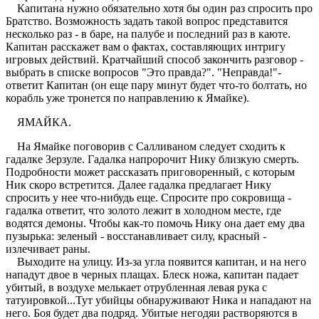
Капитана нужно обязательно хотя бы один раз спросить про
Братство. Возможность задать такой вопрос представится
несколько раз - в баре, на палубе и последний раз в каюте.
Капитан расскажет вам о фактах, составляющих интригу
игровых действий. Кратчайший способ закончить разговор -
выбрать в списке вопросов "Это правда?". "Неправда!"-
ответит Капитан (он еще пару минут будет что-то болтать, но
корабль уже тронется по направлению к Ямайке).
ЯМАЙКА.
На Ямайке поговорив с Салливаном следует сходить к
гадалке Зерзуле. Гадалка напророчит Нику близкую смерть.
Подробности может рассказать приговоренный, с которым
Ник скоро встретится. Далее гадалка предлагает Нику
спросить у нее что-нибудь еще. Спросите про сокровища -
гадалка ответит, что золото лежит в холодном месте, где
водятся демоны. Чтобы как-то помочь Нику она дает ему два
пузырька: зеленый - восстанавливает силу, красный -
излечивает раны.
Выходите на улицу. Из-за угла появится капитан, и на него
нападут двое в черных плащах. Блеск ножа, капитан падает
убитый, в воздухе мелькает отрубленная левая рука с
татуировкой...Тут убийцы обнаруживают Ника и нападают на
него. Боя будет два подряд. Убитые негодяи растворяются в