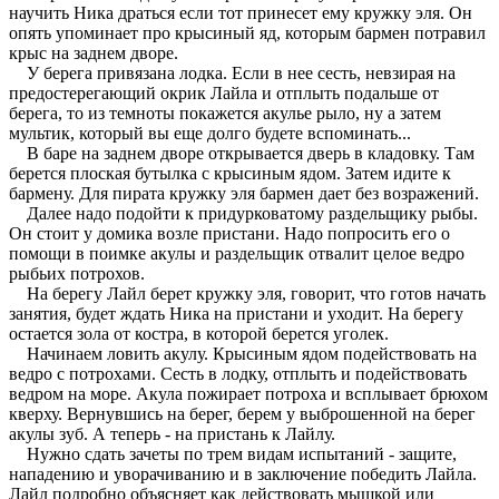
научить Ника драться если тот принесет ему кружку эля. Он
опять упоминает про крысиный яд, которым бармен потравил
крыс на заднем дворе.
У берега привязана лодка. Если в нее сесть, невзирая на
предостерегающий окрик Лайла и отплыть подальше от
берега, то из темноты покажется акулье рыло, ну а затем
мультик, который вы еще долго будете вспоминать...
В баре на заднем дворе открывается дверь в кладовку. Там
берется плоская бутылка с крысиным ядом. Затем идите к
бармену. Для пирата кружку эля бармен дает без возражений.
Далее надо подойти к придурковатому раздельщику рыбы.
Он стоит у домика возле пристани. Надо попросить его о
помощи в поимке акулы и раздельщик отвалит целое ведро
рыбьих потрохов.
На берегу Лайл берет кружку эля, говорит, что готов начать
занятия, будет ждать Ника на пристани и уходит. На берегу
остается зола от костра, в которой берется уголек.
Начинаем ловить акулу. Крысиным ядом подействовать на
ведро с потрохами. Сесть в лодку, отплыть и подействовать
ведром на море. Акула пожирает потроха и всплывает брюхом
кверху. Вернувшись на берег, берем у выброшенной на берег
акулы зуб. А теперь - на пристань к Лайлу.
Нужно сдать зачеты по трем видам испытаний - защите,
нападению и уворачиванию и в заключение победить Лайла.
Лайл подробно объясняет как действовать мышкой или