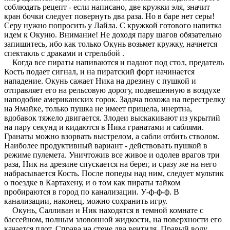
соблюдать рецепт - если написано, две кружки эля, значит
кран бочки следует повернуть два раза. Но в баре нет серы!
Серу нужно попросить у Лайла. С кружкой готового напитка
идем к Окуню. Внимание! Не доходя пару шагов обязательно
запишитесь, ибо как только Окунь возьмет кружку, начнется
спектакль с драками и стрельбой .
Когда все пираты напиваются и падают под стол, предатель
Кость подает сигнал, и на пиратский форт начинается
нападение. Окунь сажает Ника на дрезину с пушкой и
отправляет его на рельсовую дорогу, подвешенную в воздухе
наподобие американских горок. Задача похожа на перестрелку
на Ямайке, только пушка не имеет прицела, инертна,
вдобавок тяжело двигается. Злодеи выскакивают из укрытий
на пару секунд и кидаются в Ника гранатами и саблями.
Гранаты можно взорвать выстрелом, а сабли отбить стволом.
Наиболее продуктивный вариант - действовать пушкой в
режиме пулемета. Уничтожив все живое и одолев врагов три
раза, Ник на дрезине спускается на берег, и сразу же на него
набрасывается Кость. После попеды над ним, следует мультик
о поездке в Картахену, и о том как пираты тайком
пробираются в город по канализации. У-ф-ф-ф. В
канализации, наконец, можно сохранить игру.
Окунь, Салливан и Ник находятся в темной комнате с
бассейном, полным зловонной жидкости, на поверхности его
качается плот. Справа на стене два вентиля. Правый воду