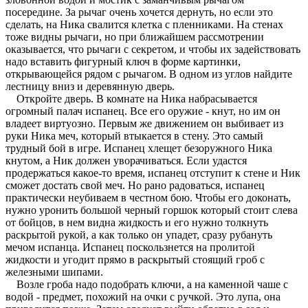
посередине. За рычаг очень хочется дернуть, но если это
сделать, на Ника свалится клетка с пленниками. На стенах
тоже видны рычаги, но при ближайшем рассмотрении
оказывается, что рычаги с секретом, и чтобы их задействовать
надо вставить фигурный ключ в форме картинки,
открывающейся рядом с рычагом. В одном из углов найдите
лестницу вниз и деревянную дверь.
Откройте дверь. В комнате на Ника набрасывается
огромный палач испанец. Все его оружие - кнут, но им он
владеет виртуозно. Первым же движением он выбивает из
руки Ника меч, который втыкается в стену. Это самый
трудный бой в игре. Испанец хлещет безоружного Ника
кнутом, а Ник должен уворачиваться. Если удастся
продержаться какое-то время, испанец отступит к стене и Ник
сможет достать свой меч. Но рано радоваться, испанец
практически неубиваем в честном бою. Чтобы его доконать,
нужно уронить большой черный горшок который стоит слева
от бойцов, в нем видна жидкость и его нужно толкнуть
раскрытой рукой, а как только он упадет, сразу рубануть
мечом испанца. Испанец поскользнется на пролитой
жидкости и угодит прямо в раскрытый стоящий гроб с
железными шипами.
Возле гроба надо подобрать ключи, а на каменной чаше с
водой - предмет, похожий на очки с ручкой. Это лупа, она