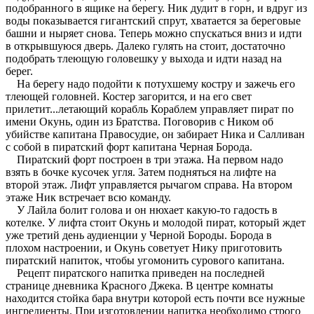
подобранного в ящике на берегу. Ник дудит в горн, и вдруг из
воды показывается гигантский спрут, хватается за береговые
башни и ныряет снова. Теперь можно спускаться вниз и идти
в открывшуюся дверь. Далеко гулять на стоит, достаточно
подобрать тлеющую головешку у выхода и идти назад на
берег.
На берегу надо подойти к потухшему костру и зажечь его
тлеющей головней. Костер загорится, и на его свет
прилетит...летающий корабль Кораблем управляет пират по
имени Окунь, один из Братства. Поговорив с Ником об
убийстве капитана Правосудие, он забирает Ника и Салливан
с собой в пиратский форт капитана Черная Борода.
Пиратский форт построен в три этажа. На первом надо
взять в бочке кусочек угля. Затем подняться на лифте на
второй этаж. Лифт управляется рычагом справа. На втором
этаже Ник встречает всю команду.
У Лайла болит голова и он нюхает какую-то гадость в
котелке. У лифта стоит Окунь и молодой пират, который ждет
уже третий день аудиенции у Черной Бороды. Борода в
плохом настроении, и Окунь советует Нику приготовить
пиратский напиток, чтобы угомонить сурового капитана.
Рецепт пиратского напитка приведен на последней
странице дневника Красного Джека. В центре комнаты
находится стойка бара внутри которой есть почти все нужные
ингредиенты. При изготовлении напитка необходимо строго