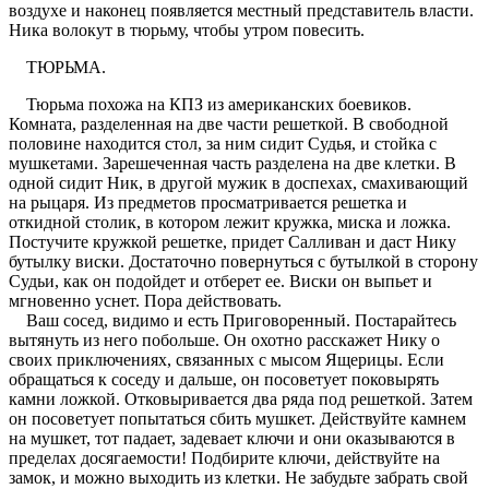
воздухе и наконец появляется местный представитель власти.
Ника волокут в тюрьму, чтобы утром повесить.
ТЮРЬМА.
Тюрьма похожа на КПЗ из американских боевиков.
Комната, разделенная на две части решеткой. В свободной
половине находится стол, за ним сидит Судья, и стойка с
мушкетами. Зарешеченная часть разделена на две клетки. В
одной сидит Ник, в другой мужик в доспехах, смахивающий
на рыцаря. Из предметов просматривается решетка и
откидной столик, в котором лежит кружка, миска и ложка.
Постучите кружкой решетке, придет Салливан и даст Нику
бутылку виски. Достаточно повернуться с бутылкой в сторону
Судьи, как он подойдет и отберет ее. Виски он выпьет и
мгновенно уснет. Пора действовать.
Ваш сосед, видимо и есть Приговоренный. Постарайтесь
вытянуть из него побольше. Он охотно расскажет Нику о
своих приключениях, связанных с мысом Ящерицы. Если
обращаться к соседу и дальше, он посоветует поковырять
камни ложкой. Отковыривается два ряда под решеткой. Затем
он посоветует попытаться сбить мушкет. Действуйте камнем
на мушкет, тот падает, задевает ключи и они оказываются в
пределах досягаемости! Подбирите ключи, действуйте на
замок, и можно выходить из клетки. Не забудьте забрать свой