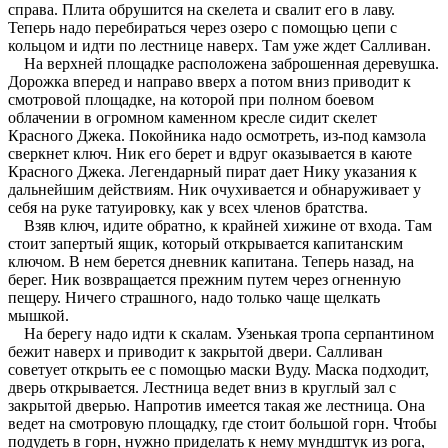
справа. Плита обрушится на скелета и свалит его в лаву.
Теперь надо перебираться через озеро с помощью цепи с
кольцом и идти по лестнице наверх. Там уже ждет Салливан.
На верхней площадке расположена заброшенная деревушка.
Дорожка вперед и направо вверх а потом вниз приводит к
смотровой площадке, на которой при полном боевом
облачении в огромном каменном кресле сидит скелет
Красного Джека. Покойника надо осмотреть, из-под камзола
сверкнет ключ. Ник его берет и вдруг оказывается в каюте
Красного Джека. Легендарный пират дает Нику указания к
дальнейшим действиям. Ник очухивается и обнаруживает у
себя на руке татуировку, как у всех членов братства.
Взяв ключ, идите обратно, к крайней хижине от входа. Там
стоит запертый ящик, который открывается капитанским
ключом. В нем берется дневник капитана. Теперь назад, на
берег. Ник возвращается прежним путем через огненную
пещеру. Ничего страшного, надо только чаще щелкать
мышкой.
На берегу надо идти к скалам. Узенькая тропа серпантином
бежит наверх и приводит к закрытой двери. Салливан
советует открыть ее с помощью маски Вуду. Маска подходит,
дверь открывается. Лестница ведет вниз в круглый зал с
закрытой дверью. Напротив имеется такая же лестница. Она
ведет на смотровую площадку, где стоит большой горн. Чтобы
подудеть в горн, нужно приделать к нему мундштук из рога,