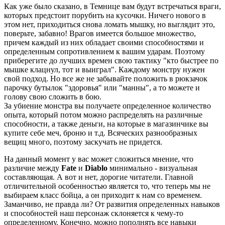
Как уже было сказано, в Темнице вам будут встречаться враги,
которых предстоит порубить на кусочки. Ничего нового в
этом нет, приходиться снова ломать мышку, но выглядит это,
поверьте, забавно! Врагов имеется большое множество,
причем каждый из них обладает своими способностями и
определенным сопротивлением к вашим ударам. Поэтому
приберегите до лучших времен свою тактику "кто быстрее по
мышке клацнул, тот и выиграл". Каждому монстру нужен
свой подход. Но все же не забывайте положить в рюкзачок
парочку бутылок "здоровья" или "манны", а то можете и
голову свою сложить в бою.
За убиение монстра вы получаете определенное количество
опыта, который потом можно распределять на различные
способности, а также деньги, на которые в магазинчике вы
купите себе меч, броню и т.д. Всяческих разнообразных
вещиц много, поэтому заскучать не придется.
На данный момент у вас может сложиться мнение, что
различие между
Fate
и
Diablo
минимально - визуальная
составляющая. А вот и нет, дорогие читатели. Главной
отличительной особенностью является то, что теперь мы не
выбираем класс бойца, а он приходит к нам со временем.
Заманчиво, не правда ли? От развития определенных навыков
и способностей наш персонаж склоняется к чему-то
определенному. Конечно, можно пополнять все навыки