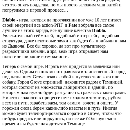
что это опять подделка, но мы просто заложим уши ватой и
погрузимся в игровой процесс…
Diablo
- игра, которая на протяжении вот уже 10 лет питает
своей энергией все action-РПГ, и
Fate
вобрала все самое
лучшее из этого заряда, все лучшие качества
Diablo
.
Увлекательный геймплей, подобный интерфейс, подобная
структура, даже некоторые звуки как будто бы прибыли к нам
из Дьявола! Все бы хорошо, да вот про мультиплеер
разработчики забыли, а зря, ведь игра открывает нам
поистине широкие возможности.
Теперь о самой игре. Играть нам придется за мальчика или
девочку. Одним из них мы отправимся в таинственный город
под названием Grove, взяв с собой в путешествие кота или
собаку. Город Grove странный, находится рядом с Темницей,
которая состоит из множества лабиринтов и зданий, по
которым нам нужно будет разгуливать, сражаясь с монстрами.
Ничего сложного в процессе нет: входим в темницу, рубим
всех на пути, зарабатываем, тем самым, золота и опыта. У
горожан снова берем какие-либо квесты и в путь. Иногда
можно будет телепортироваться обратно в Grove, чтобы что-
нибудь продать или подкупить, но все же бОльшую часть
времени вы будете находиться в Темнице.