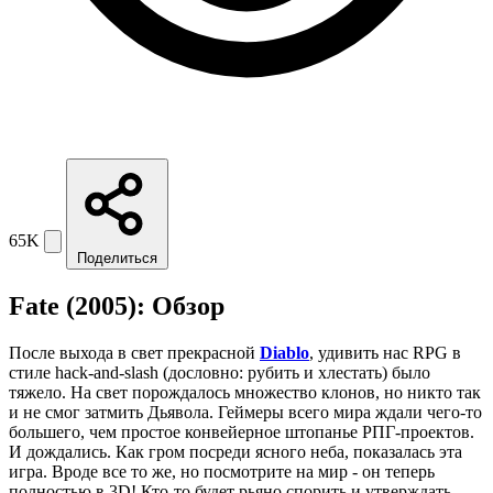
65K
Поделиться
Fate (2005): Обзор
После выхода в свет прекрасной
Diablo
, удивить нас RPG в
стиле hack-and-slash (дословно: рубить и хлестать) было
тяжело. На свет порождалось множество клонов, но никто так
и не смог затмить Дьявола. Геймеры всего мира ждали чего-то
большего, чем простое конвейерное штопанье РПГ-проектов.
И дождались. Как гром посреди ясного неба, показалась эта
игра. Вроде все то же, но посмотрите на мир - он теперь
полностью в 3D! Кто-то будет рьяно спорить и утверждать,