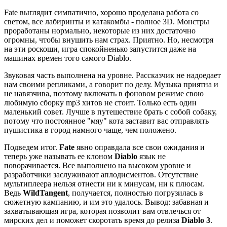
Fate выглядит симпатично, хорошо проделана работа со
светом, все лабиринты и катакомбы - полное 3D. Монстры
проработаны нормально, некоторые из них достаточно
огромны, чтобы внушить нам страх. Приятно. Но, несмотря
на эти роскоши, игра спокойненько запустится даже на
машинах времен того самого Diablo.
Звуковая часть выполнена на уровне. Рассказчик не надоедает
нам своими репликами, а говорит по делу. Музыка приятна и
не навязчива, поэтому включать в фоновом режиме свою
любимую сборку mp3 хитов не стоит. Только есть один
маленький совет. Лучше в путешествие брать с собой собаку,
потому что постоянное "мяу" кота заставит вас отправлять
пушистика в город намного чаще, чем положено.
Подведем итог.
Fate
явно оправдала все свои ожидания и
теперь уже называть ее клоном
Diablo
язык не
поворачивается. Все выполнено на высоком уровне и
разработчики заслуживают аплодисментов. Отсутствие
мультиплеера нельзя отнести ни к минусам, ни к плюсам.
Ведь
WildTangent
, получается, полностью погрузилась в
сюжетную кампанию, и им это удалось. Вывод: забавная и
захватывающая игра, которая позволит вам отвлечься от
мирских дел и поможет скоротать время до релиза
Diablo 3
.