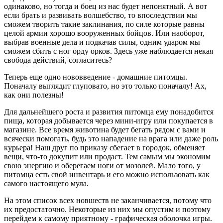
одинаково, но тогда и боец из нас будет непонятный. А вот
если брать и развивать волшебство, то впоследствии мы
сможем творить такие заклинания, по силе которые равны
целой армии хорошо вооруженных бойцов. Или наоборот,
выбрав военные дела и подкачав силы, одним ударом мы
сможем сбить с ног орду орков. Здесь уже наблюдается некая
свобода действий, согласитесь?
Теперь еще одно нововведение - домашние питомцы.
Поначалу выглядит глуповато, но это только поначалу! Ах,
как они полезны!
Для дальнейшего роста и развития питомца ему понадобится
пища, которая добывается через мини-игру или покупается в
магазине. Все время животина будет бегать рядом с вами и
всячески помогать, будь это нападение на врага или даже роль
курьера! Наш друг по приказу сбегает в городок, обменяет
вещи, что-то докупит или продаст. Тем самым мы экономим
свою энергию и оберегаем ноги от мозолей. Мало того, у
питомца есть свой инвентарь и его можно использовать как
самого настоящего мула.
На этом список всех новшеств не заканчивается, потому что
их предостаточно. Некоторые из них мы опустим и поэтому
перейдем к самому приятному - графическая оболочка игры.