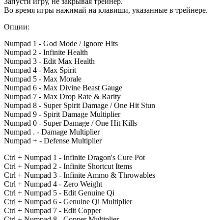
Запусти игру, не закрывая трейнер.
Во время игры нажимай на клавиши, указанные в трейнере.
Опции:
Numpad 1 - God Mode / Ignore Hits
Numpad 2 - Infinite Health
Numpad 3 - Edit Max Health
Numpad 4 - Max Spirit
Numpad 5 - Max Morale
Numpad 6 - Max Divine Beast Gauge
Numpad 7 - Max Drop Rate & Rarity
Numpad 8 - Super Spirit Damage / One Hit Stun
Numpad 9 - Spirit Damage Multiplier
Numpad 0 - Super Damage / One Hit Kills
Numpad . - Damage Multiplier
Numpad + - Defense Multiplier
Ctrl + Numpad 1 - Infinite Dragon's Cure Pot
Ctrl + Numpad 2 - Infinite Shortcut Items
Ctrl + Numpad 3 - Infinite Ammo & Throwables
Ctrl + Numpad 4 - Zero Weight
Ctrl + Numpad 5 - Edit Genuine Qi
Ctrl + Numpad 6 - Genuine Qi Multiplier
Ctrl + Numpad 7 - Edit Copper
Ctrl + Numpad 8 - Copper Multiplier