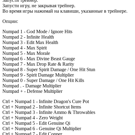
Запусти трейнер.
Запусти игру, не закрывая трейнер.
Во время игры нажимай на клавиши, указанные в трейнере.
Опции:
Numpad 1 - God Mode / Ignore Hits
Numpad 2 - Infinite Health
Numpad 3 - Edit Max Health
Numpad 4 - Max Spirit
Numpad 5 - Max Morale
Numpad 6 - Max Divine Beast Gauge
Numpad 7 - Max Drop Rate & Rarity
Numpad 8 - Super Spirit Damage / One Hit Stun
Numpad 9 - Spirit Damage Multiplier
Numpad 0 - Super Damage / One Hit Kills
Numpad . - Damage Multiplier
Numpad + - Defense Multiplier
Ctrl + Numpad 1 - Infinite Dragon's Cure Pot
Ctrl + Numpad 2 - Infinite Shortcut Items
Ctrl + Numpad 3 - Infinite Ammo & Throwables
Ctrl + Numpad 4 - Zero Weight
Ctrl + Numpad 5 - Edit Genuine Qi
Ctrl + Numpad 6 - Genuine Qi Multiplier
Ctrl + Numpad 7 - Edit Copper