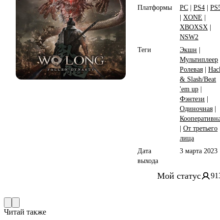
Dynasty
Платформы
PC
|
PS4
|
PS
|
XONE
|
XBOXSX
|
NSW2
Теги
Экшн
|
Мультиплеер
Ролевая
|
Hac
& Slash/Beat
'em up
|
Фэнтези
|
Одиночная
|
Кооперативн
|
От третьего
лица
Дата
3 марта 2023
выхода
Мой статус
91
Читай также