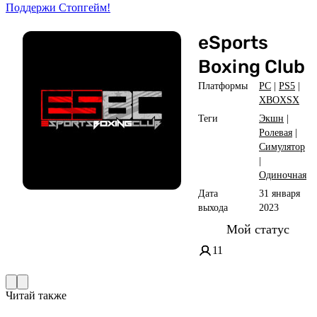
Поддержи Стопгейм!
eSports
Boxing Club
Платформы
PC
|
PS5
|
XBOXSX
Теги
Экшн
|
Ролевая
|
Симулятор
|
Одиночная
Дата
31 января
выхода
2023
Мой статус
11
Читай также