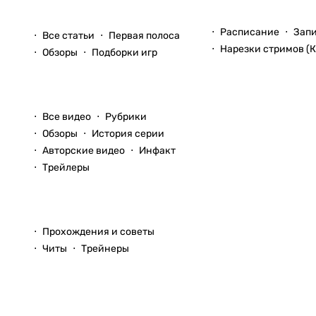
Стримы
Статьи
Расписание
Зап
Все статьи
Первая полоса
Нарезки стримов (К
Обзоры
Подборки игр
Видео
Все видео
Рубрики
Обзоры
История серии
Авторские видео
Инфакт
Трейлеры
Прохождения
Прохождения и советы
Читы
Трейнеры