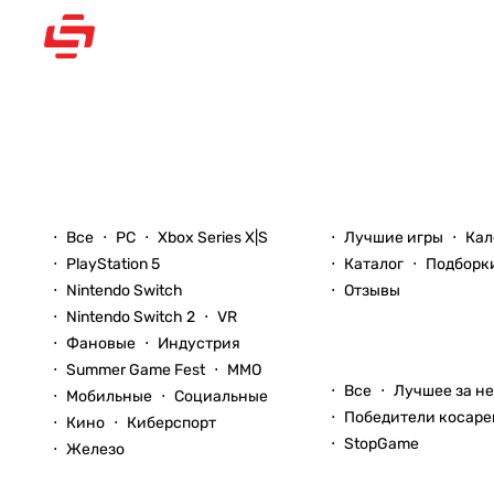
Рассказываем вам о
видеоиграх
Новости
Игры
Все
PC
Xbox Series X|S
Лучшие игры
Кал
PlayStation 5
Каталог
Подборк
Nintendo Switch
Отзывы
Nintendo Switch 2
VR
Фановые
Индустрия
Блоги
Summer Game Fest
ММО
Все
Лучшее за н
Мобильные
Социальные
Победители косаре
Кино
Киберспорт
StopGame
Железо