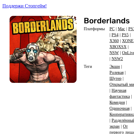
Поддержи Стопгейм!
Borderlands
Платформы
PC
|
Mac
|
PS
|
PS4
|
PS5
|
X360
|
XONE
XBOXSX
|
NSW
|
OnLiv
|
NSW2
Теги
Экшн
|
Ролевая
|
Шутер
|
Открытый м
|
Научная
фантастика
|
Комедия
|
Одиночная
|
Кооперативн
|
Разделённы
экран
|
От
первого лица