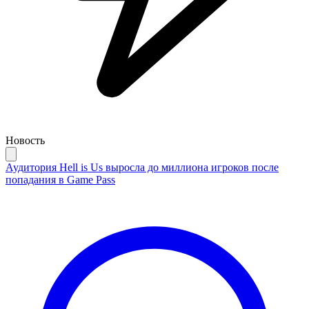
Новость
Аудитория Hell is Us выросла до миллиона игроков после
попадания в Game Pass