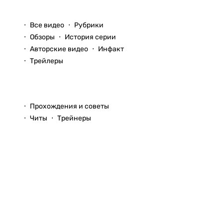
Видео
Все видео
Рубрики
Обзоры
История серии
Авторские видео
Инфакт
Трейлеры
Прохождения
Прохождения и советы
Читы
Трейнеры
Вопросы и ответы
© 1999–2026
StopGame.ru
Команда StopGame
Реклама на сайте
Использование
Помощь по сайту
любых
материалов
Обратная связь