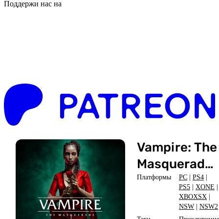
Поддержи нас на
Vampire: The
Masquerade
- Swansong
Платформы
PC
|
PS4
|
PS5
|
XONE
|
XBOXSX
|
NSW
|
NSW2