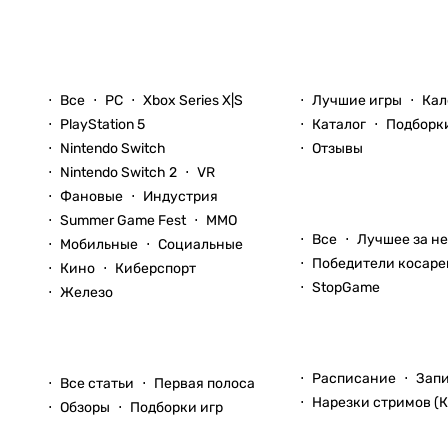
Новости
Игры
Все
PC
Xbox Series X|S
Лучшие игры
Кал
PlayStation 5
Каталог
Подборк
Nintendo Switch
Отзывы
Nintendo Switch 2
VR
Фановые
Индустрия
Блоги
Summer Game Fest
ММО
Все
Лучшее за н
Мобильные
Социальные
Победители косаре
Кино
Киберспорт
StopGame
Железо
Стримы
Статьи
Расписание
Зап
Все статьи
Первая полоса
Нарезки стримов (К
Обзоры
Подборки игр