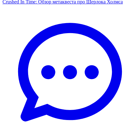
Crushed In Time: Обзор метаквеста про Шерлока Холмса