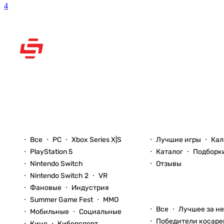
4
Рассказываем вам о
видеоиграх
Новости
Игры
Все
PC
Xbox Series X|S
Лучшие игры
Кал
PlayStation 5
Каталог
Подборк
Nintendo Switch
Отзывы
Nintendo Switch 2
VR
Фановые
Индустрия
Блоги
Summer Game Fest
ММО
Все
Лучшее за н
Мобильные
Социальные
Победители косаре
Кино
Киберспорт