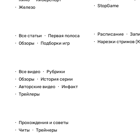
StopGame
Железо
Стримы
Статьи
Расписание
Зап
Все статьи
Первая полоса
Нарезки стримов (К
Обзоры
Подборки игр
Видео
Все видео
Рубрики
Обзоры
История серии
Авторские видео
Инфакт
Трейлеры
Прохождения
Прохождения и советы
Читы
Трейнеры