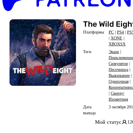
The Wild Eigh
Платформы
PC
|
PS4
|
PS
|
XONE
|
XBOXSX
Теги
Экшн
|
Приключени
Симулятор
|
Песочница
|
Выживание
|
Одиночная
|
Кооперативн
|
Сверху/
Изометрия
Дата
3 октября 20
выхода
Мой статус
12