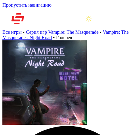
Пропустить навигацию
Все игры
•
Серия игр Vampire: The Masquerade
•
Vampire: The
Masquerade - Night Road
•
Галерея