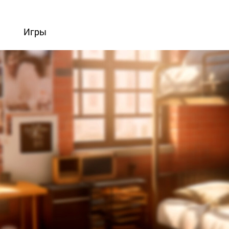
вости
Игры
Статьи
Видео
Блоги
Стримы
Прохождения