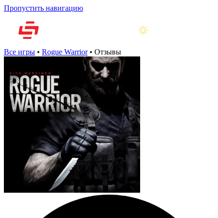
Пропустить навигацию
Все игры
•
Rogue Warrior
•
Отзывы