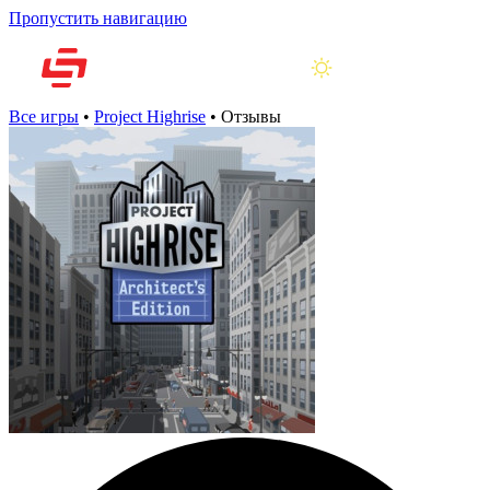
Пропустить навигацию
Все игры
•
Project Highrise
•
Отзывы