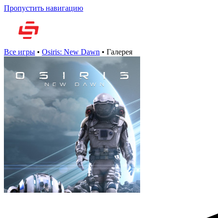
Пропустить навигацию
Но
Все игры
•
Osiris: New Dawn
•
Галерея