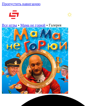
Пропустить навигацию
Все игры
•
Мама не горюй
•
Галерея