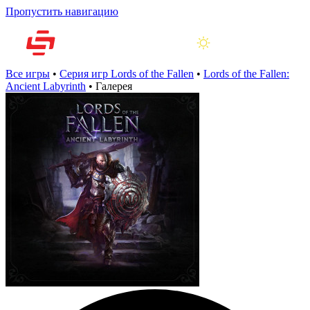
Пропустить навигацию
Все игры
•
Серия игр Lords of the Fallen
•
Lords of the Fallen:
Ancient Labyrinth
•
Галерея