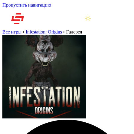
Пропустить навигацию
Все игры
•
Infestation: Origins
•
Галерея