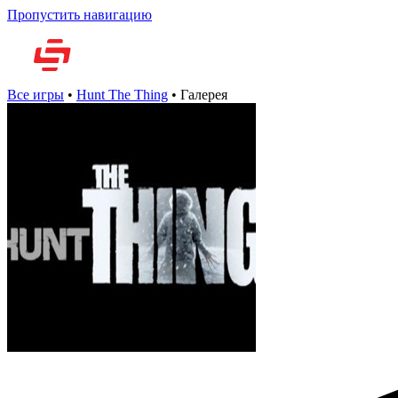
Пропустить навигацию
Но
Все игры
•
Hunt The Thing
•
Галерея