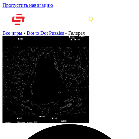
Пропустить навигацию
Все игры
•
Dot to Dot Puzzles
•
Галерея