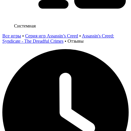
Системная
Все игры
•
Серия игр Assassin’s Creed
•
Assassin's Creed:
Syndicate - The Dreadful Crimes
•
Отзывы