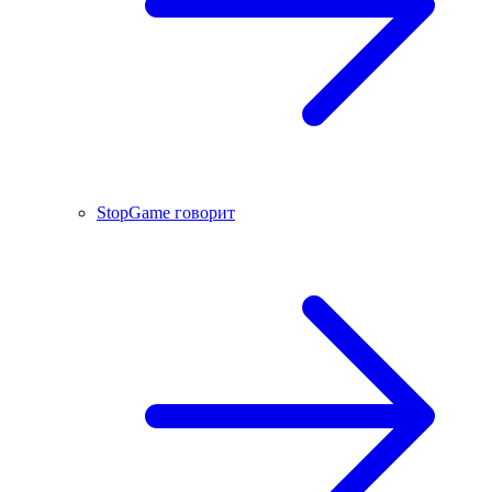
StopGame говорит