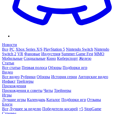
Новости
Все
PC
Xbox Series X|S
PlayStation 5
Nintendo Switch
Nintendo
Switch 2
VR
Фановые
Индустрия
Summer Game Fest
ММО
Мобильные
Социальные
Кино
Киберспорт
Железо
Статьи
Все статьи
Первая полоса
Обзоры
Подборки игр
Видео
Все видео
Рубрики
Обзоры
История серии
Авторские видео
Инфакт
Трейлеры
Прохождения
Прохождения и советы
Читы
Трейнеры
Игры
Лучшие игры
Календарь
Каталог
Подборки игр
Отзывы
Блоги
Все
Лучшее за неделю
Победители косарей
+5
StopGame
Стримы