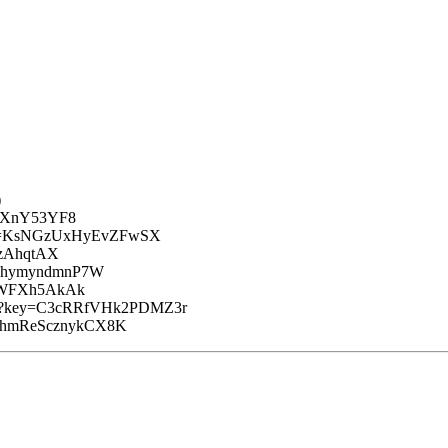
)
RuXnY53YF8
?key=KsNGzUxHyEvZFwSX
hzAhqtAX
kbZhymyndmnP7W
ewWFXh5AkAk
ift?key=C3cRRfVHk2PDMZ3r
=udhmReScznykCX8K