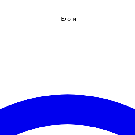
вости
Игры
Статьи
Видео
Блоги
Стримы
Прохождения