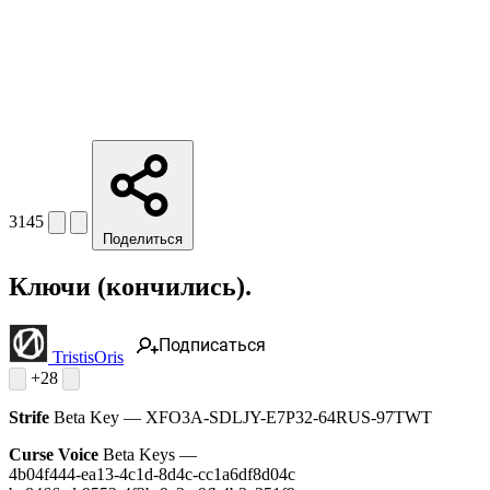
3145
Поделиться
Ключи (кончились).
Подписаться
TristisOris
+28
Strife
Beta Key — XFO3A-SDLJY-E7P32-64RUS-97TWT
Curse Voice
Beta Keys —
4b04f444-ea13-4c1d-8d4c-cc1a6df8d04c