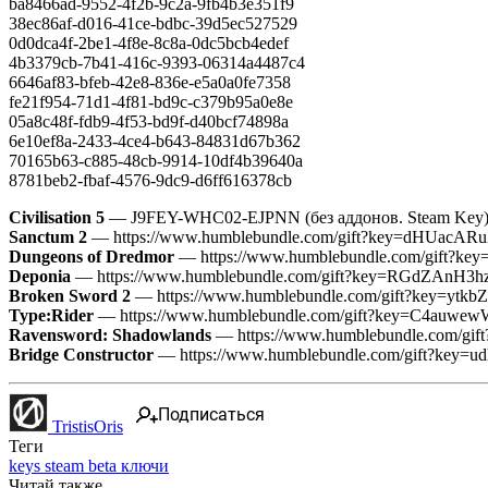
ba8466ad-9552-4f2b-9c2a-9fb4b3e351f9
38ec86af-d016-41ce-bdbc-39d5ec527529
0d0dca4f-2be1-4f8e-8c8a-0dc5bcb4edef
4b3379cb-7b41-416c-9393-06314a4487c4
6646af83-bfeb-42e8-836e-e5a0a0fe7358
fe21f954-71d1-4f81-bd9c-c379b95a0e8e
05a8c48f-fdb9-4f53-bd9f-d40bcf74898a
6e10ef8a-2433-4ce4-b643-84831d67b362
70165b63-c885-48cb-9914-10df4b39640a
8781beb2-fbaf-4576-9dc9-d6ff616378cb
Civilisation 5
— J9FEY-WHC02-EJPNN (без аддонов. Steam Key
Sanctum 2
— https://www.humblebundle.com/gift?key=dHUacA
Dungeons of Dredmor
— https://www.humblebundle.com/gift
Deponia
— https://www.humblebundle.com/gift?key=RGdZAnH3
Broken Sword 2
— https://www.humblebundle.com/gift?key=yt
Type:Rider
— https://www.humblebundle.com/gift?key=C4auw
Ravensword: Shadowlands
— https://www.humblebundle.com/g
Bridge Constructor
— https://www.humblebundle.com/gift?key
Подписаться
TristisOris
Теги
keys
steam
beta
ключи
Читай также