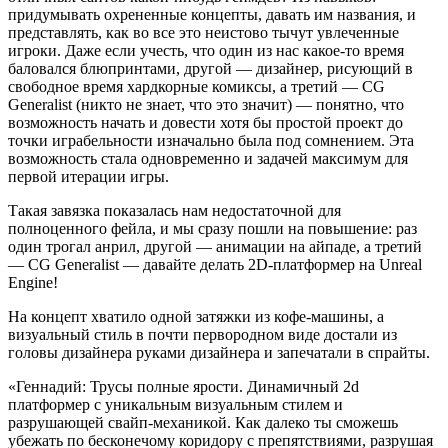
придумывать охрененные концепты, давать им названия, и
представлять, как во все это неистово тычут увлеченные
игроки. Даже если учесть, что один из нас какое-то время
баловался блюпринтами, другой — дизайнер, рисующий в
свободное время хардкорные комиксы, а третий — CG
Generalist (никто не знает, что это значит) — понятно, что
возможность начать и довести хотя бы простой проект до
точки играбельности изначально была под сомнением. Эта
возможность стала одновременно и задачей максимум для
первой итерации игры.
Такая завязка показалась нам недостаточной для
полноценного фейла, и мы сразу пошли на повышение: раз
один трогал анрил, другой — анимации на айпаде, а третий
— CG Generalist — давайте делать 2D-платформер на Unreal
Engine!
На концепт хватило одной затяжки из кофе-машины, а
визуальный стиль в почти первородном виде достали из
головы дизайнера руками дизайнера и запечатали в спрайты.
«Геннадий: Трусы полные ярости. Динамичный 2d
платформер с уникальным визуальным стилем и
разрушающей свайп-механикой. Как далеко ты сможешь
убежать по бесконечому коридору с препятствиями, разрушая