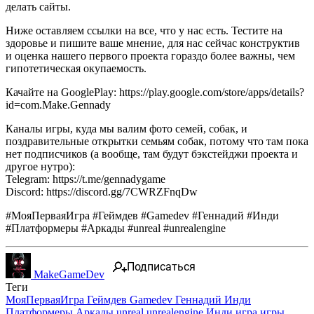
делать сайты.
Ниже оставляем ссылки на все, что у нас есть. Тестите на
здоровье и пишите ваше мнение, для нас сейчас конструктив
и оценка нашего первого проекта гораздо более важны, чем
гипотетическая окупаемость.
Качайте на GooglePlay: https://play.google.com/store/apps/details?
id=com.Make.Gennady
Каналы игры, куда мы валим фото семей, собак, и
поздравительные открытки семьям собак, потому что там пока
нет подписчиков (а вообще, там будут бэкстейджи проекта и
другое нутро):
Telegram: https://t.me/gennadygame
Discord: https://discord.gg/7CWRZFnqDw
#МояПерваяИгра #Геймдев #Gamedev #Геннадий #Инди
#Платформеры #Аркады #unreal #unrealengine
Подписаться
MakeGameDev
Теги
МояПерваяИгра
Геймдев
Gamedev
Геннадий
Инди
Платформеры
Аркады
unreal
unrealengine
Инди игра
игры