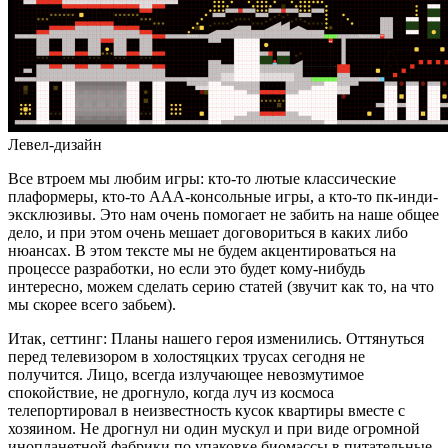
Левел-дизайн
Все втроем мы любим игры: кто-то лютые классические
плаформеры, кто-то ААА-консольные игры, а кто-то пк-инди-
эксклюзивы. Это нам очень помогает не забить на наше общее
дело, и при этом очень мешает договориться в каких либо
нюансах. В этом тексте мы не будем акцентироваться на
процессе разработки, но если это будет кому-нибудь
интересно, можем сделать серию статей (звучит как то, на что
мы скорее всего забьем).
Итак, сеттинг: Планы нашего героя изменились. Оттянуться
перед телевизором в холостяцких трусах сегодня не
получится. Лицо, всегда излучающее невозмутимое
спокойствие, не дрогнуло, когда луч из космоса
телепортировал в неизвестность кусок квартиры вместе с
хозяином. Не дрогнул ни один мускул и при виде огромной
инопланетной фабрики по упаковке биомассы в питательные