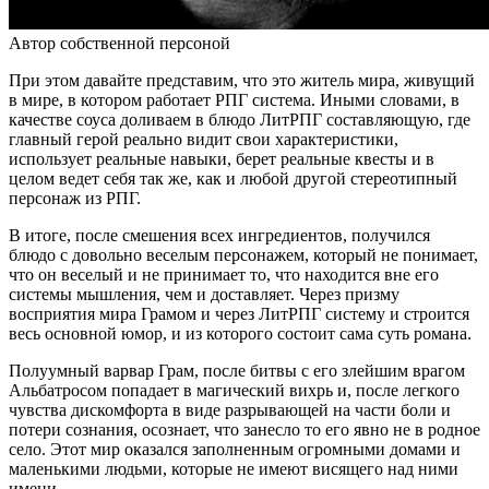
Автор собственной персоной
При этом давайте представим, что это житель мира, живущий
в мире, в котором работает РПГ система. Иными словами, в
качестве соуса доливаем в блюдо ЛитРПГ составляющую, где
главный герой реально видит свои характеристики,
использует реальные навыки, берет реальные квесты и в
целом ведет себя так же, как и любой другой стереотипный
персонаж из РПГ.
В итоге, после смешения всех ингредиентов, получился
блюдо с довольно веселым персонажем, который не понимает,
что он веселый и не принимает то, что находится вне его
системы мышления, чем и доставляет. Через призму
восприятия мира Грамом и через ЛитРПГ систему и строится
весь основной юмор, и из которого состоит сама суть романа.
Полуумный варвар Грам, после битвы с его злейшим врагом
Альбатросом попадает в магический вихрь и, после легкого
чувства дискомфорта в виде разрывающей на части боли и
потери сознания, осознает, что занесло то его явно не в родное
село. Этот мир оказался заполненным огромными домами и
маленькими людьми, которые не имеют висящего над ними
имени.