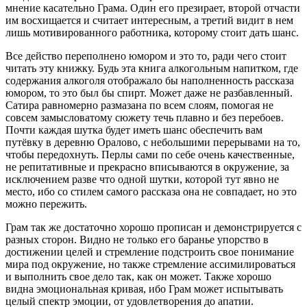
мнение касательно Грама. Один его презирает, второй отчасти
им восхищается и считает интересным, а третий видит в нем
лишь мотивированного работника, которому стоит дать шанс.
Все действо переполнено юмором и это то, ради чего стоит
читать эту книжку. Будь эта книга алкогольным напитком, где
содержания алкоголя отображало бы наполненность рассказа
юмором, то это был бы спирт. Может даже не разбавленный.
Сатира равномерно размазана по всем слоям, помогая не
совсем замысловатому сюжету течь плавно и без перебоев.
Почти каждая шутка будет иметь шанс обеспечить вам
путёвку в деревню Оралово, с небольшими перерывами на то,
чтобы передохнуть. Перлы сами по себе очень качественные,
не репитативные и прекрасно вписываются в окружение, за
исключением разве что одной шутки, которой тут явно не
место, ибо со стилем самого рассказа она не совпадает, но это
можно пережить.
Грам так же достаточно хорошо прописан и демонстрируется с
разных сторон. Видно не только его баранье упорство в
достижении целей и стремление подстроить свое понимание
мира под окружение, но также стремление ассимилироваться
и выполнить свое дело так, как он может. Также хорошо
видна эмоциональная кривая, ибо Грам может испытывать
целый спектр эмоции, от удовлетворения до апатии.