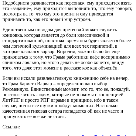
Недобариста развивается как персонаж, ему приходится взять
это «задание», ему приходится выполнять то, что ему говорят,
несмотря на то, что ему это претит и ему приходится
принимать то, как его новый мир устроен.
Единственным поводом для претензий может служить
концовка, которая является до боли классической и
стандартизованной, но в тоже время она будет является более
чем логичной кульминацией для всех тех перипетий, в
которые вляпался варвар. Впрочем, можно было бы еще
прикопаться к тому, что Грама работники кафе воспринимаю
слишком лояльно, но этого делать не особо хочется, ввиду
того, что даже этот момент в рассказе кое как объяснён.
Если вы искали развлекательную книженцию себе на вечер,
то Грам Бариста Варвар – определенно ваш выбор.
Рекомендую. Единственный момент, это то, что ее, пожалуй,
не стоит читать людям, которые не знакомы с концепцией
ЛитРПГ и просто РПГ играми в принципе, ибо в таком
случае, почти все шутки пройдут мимо них. Настолько
качественная гиковая сатира попадается ой как не часто и
пропускать ее все же не стоит.
Ссылки: