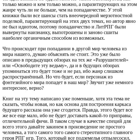
только можно и кем только можно, а паразитирующих на этом
жанре чуть ли не больше, чем на попаданчестве. У этой
книжки были все шансы стать внеочередной мерзотностной
поделкой, паразитирующей на этих двух темах, но автор явно
не был идиотом, поэтому попаданчество и ЛитРПГ были
вывернуты наизнанку, выпотрошены и заново сшиты
наиболее органичным способом из возможных.
Что происходит при попадании в другой мир человека из
мира нашего, думаю объяснять не стоит. Это уже было
описано в предыдущих обзорах на тех же «Разрушителей»
или «Освободите эту ведьму», да и в будущих обзорах
упоминаться это будет тоже и не раз, ибо жанр слишком
распространённый. Но что будет, если персонаж из
фэнтезийного мира попадет в наш мир? Звучит уже немного
интереснее, верно?
Книг на эту тему написано уже поменьше, хотя эта тема не
сказать, чтобы новая, но как основа для построения каркаса
будущего рассказа она уже сгодится. Правда, этого будет все
же все еще мало, ибо не будет доставать какой-то приправы,
отличительной фичи. В таком случае в качестве специй для
всего этого давайте закинем в произведение не простого
человека, а того самого того самого стереотипного главного
героя РПГ игр. Того, который все подземелья отпылесосил,