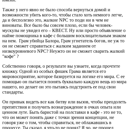
Также у него явно не было способа вернуться домой и
возможности убить кого-то, чтобы стало хоть немного легче,
да и бесполезно это, жалкие NPC то поди ни в чем не
виноваты. Все было бы совсем плохо, если бы человек-
мускулы не увидел его – КВЕСТ. Ну или просто объявление о
найме помощника в кафе с большим восклицательным знаком
на нем. Грам убийца Балора, Грам угнетатель богов, не уж то
он не сможет справиться с жалким заданием от
низкоуровневого NPC? Неужто он не сможет сварить жалкий
"кофе" ?
Собственно говоря, о результате вы узнаете, когда прочтете
книжку. Одной из особых фишек Грама является его
мировосприятие, которое базируется на логике его мира. С ее
помощью он пытается понять буквально каждую вещь из мира
нашего, но делает он это пытаясь подстроить ее под свои
стандарты.
Он привык видеть все как битву или вызов, чтобы преодолеть
препятствия и получить вознаграждение в очках опыта или
ценном луте. Быть баристой на полставки в кафе - это не то,
что он может понять даже с точки зрения концепции, не
говоря уже о том, чтобы справиться, не облажавшись в
процессе. Ты сказал, я что-то не понял? Я чо, не прошел