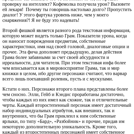
проверку на интеллект? Кофемолка получила урон? Вызовете
ей лекаря! Почему ты говоришь настолько долго? Пропустить
диалог! У этого фартука уровень ниже, чем у моего
снаряжения?! Я не буду это надевать!
Второй фишкой является разного рода текстовая информация,
которую может видеть только Грам. Показатели урона, когда
он наносит повреждения предметам, собственные
характеристики, имя над своей головой, диалоговые опции и
прочее. Эта фича дополняет предыдущую, делая действия
Грама более забавными за счет своей абсурдности и
ирреальности, для читателя. При этом текстовая инфа более
чем вписывается как в мировосприятие Грама, так и мир
книжки в целом, ибо другие персонажи считают, что варвар
всего лишь поехавший ролевик, пусть и с мускулами.
Кстати о них. Персонажи второго плана представлены более
чем сносно. Элли, Гейб и Кэндис проработаны достаточно,
чтобы каждых из них имел как схожие, так и отличительные
черты. Каждый второстепенный персонаж имеет достаточный
набор индивидуальных атрибутов, как внешних, так и
внутренних, что бы Грам приклеил к ним собственные
ярлыки, по типу «Бард», «Разбойник» и прочие, придав им
некоторую дополнительную уникальность. Кроме того,
каждый из второстепенных персонажей имеет собственное