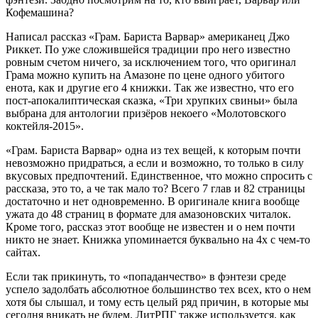
Кофемашина?
Написал рассказ «Грам. Бариста Варвар» американец Джо
Риккет. По уже сложившейся традиции про него известно
ровным счетом ничего, за исключением того, что оригинал
Грама можно купить на Амазоне по цене одного убитого
енота, как и другие его 4 книжки. Так же известно, что его
пост-апокалиптическая сказка, «Три хрупких свиньи» была
выбрана для антологии призёров некоего «Молотовского
коктейля-2015».
«Грам. Бариста Варвар» одна из тех вещей, к которым почти
невозможно придраться, а если и возможно, то только в силу
вкусовых предпочтений. Единственное, что можно спросить с
рассказа, это то, а че так мало то? Всего 7 глав и 82 страницы
достаточно и нет одновременно. В оригинале книга вообще
ужата до 48 страниц в формате для амазоновских читалок.
Кроме того, рассказ этот вообще не известен и о нем почти
никто не знает. Книжка упоминается буквально на 4х с чем-то
сайтах.
Если так прикинуть, то «попаданчество» в фэнтези среде
успело задолбать абсолютное большинство тех всех, кто о нем
хотя бы слышал, и тому есть целый ряд причин, в которые мы
сегодня вникать не будем. ЛитРПГ также используется, как