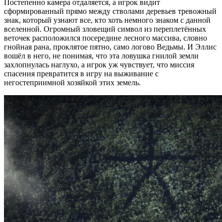
Постепенно камера отдаляется, а игрок видит
сформированный прямо между стволами деревьев тревожный
знак, который узнают все, кто хоть немного знаком с данной
вселенной. Огромный зловещий символ из переплетённых
веточек расположился посередине лесного массива, словно
гнойная рана, проклятое пятно, само логово Ведьмы. И Эллис
вошёл в него, не понимая, что эта ловушка гнилой земли
захлопнулась наглухо, а игрок уж чувствует, что миссия
спасения превратится в игру на выживание с
негостеприимной хозяйкой этих земель.