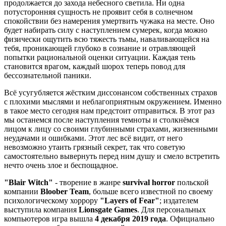
продолжается до захода небесного светила. Ни одна
потусторонняя сущность не проявит себя в солнечном
спокойствии без намерения умертвить чужака на месте. Оно
будет набирать силу с наступлением сумерек, когда можно
физически ощутить всю тяжесть тьмы, наваливающейся на
тебя, проникающей глубоко в сознание и отравляющей
попытки рациональной оценки ситуации. Каждая тень
становится врагом, каждый шорох теперь повод для
бессознательной паники.
Всё усугубляется жёстким диссонансом собственных страхов
с плохими мыслями и неблагоприятным окружением. Именно
в такое место сегодня нам предстоит отправиться. В этот раз
мы останемся после наступления темноты и столкнёмся
лицом к лицу со своими глубинными страхами, жизненными
неудачами и ошибками. Этот лес всё видит, от него
невозможно утаить грязный секрет, так что советую
самостоятельно вывернуть перед ним душу и смело встретить
нечто очень злое и беспощадное.
"Blair Witch"
- творение в жанре
survival horror
польской
компании
Bloober Team
, больше всего известной по своему
психологическому хоррору
"Layers of Fear"
; издателем
выступила компания
Lionsgate Games
. Для персональных
компьютеров игра вышла
4 декабря 2019 года
. Официально