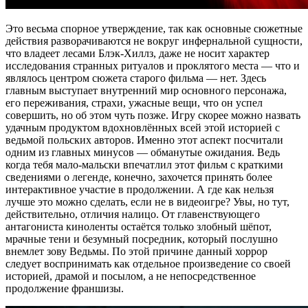
Это весьма спорное утверждение, так как основные сюжетные
действия разворачиваются не вокруг инфернальной сущности,
что владеет лесами Блэк-Хиллз, даже не носит характер
исследования странных ритуалов и проклятого места — что и
являлось центром сюжета старого фильма — нет. Здесь
главным выступает внутренний мир основного персонажа,
его переживания, страхи, ужасные вещи, что он успел
совершить, но об этом чуть позже. Игру скорее можно назвать
удачным продуктом вдохновлённых всей этой историей с
ведьмой польских авторов. Именно этот аспект посчитали
одним из главных минусов — обманутые ожидания. Ведь
когда тебя мало-мальски впечатлил этот фильм с краткими
сведениями о легенде, конечно, захочется принять более
интерактивное участие в продолжении. А где как нельзя
лучше это можно сделать, если не в видеоигре? Увы, но тут,
действительно, отличия налицо. От главенствующего
антагониста киноленты остаётся только злобный шёпот,
мрачные тени и безумный посредник, который послушно
внемлет зову Ведьмы. По этой причине данный хоррор
следует воспринимать как отдельное произведение со своей
историей, драмой и посылом, а не непосредственное
продолжение франшизы.