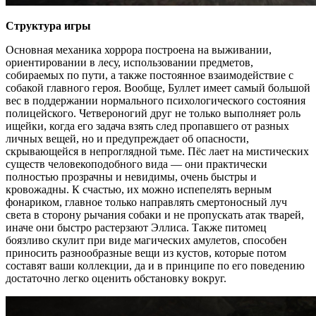
Структура игры
Основная механика хоррора построена на выживании,
ориентировании в лесу, использовании предметов,
собираемых по пути, а также постоянное взаимодействие с
собакой главного героя. Вообще, Буллет имеет самый большой
вес в поддержании нормального психологического состояния
полицейского. Четвероногий друг не только выполняет роль
ищейки, когда его задача взять след пропавшего от разных
личных вещей, но и предупреждает об опасности,
скрывающейся в непроглядной тьме. Пёс лает на мистических
существ человекоподобного вида — они практически
полностью прозрачны и невидимы, очень быстры и
кровожадны. К счастью, их можно испепелять верным
фонариком, главное только направлять смертоносный луч
света в сторону рычания собаки и не пропускать атак тварей,
иначе они быстро растерзают Эллиса. Также питомец
боязливо скулит при виде магических амулетов, способен
приносить разнообразные вещи из кустов, которые потом
составят ваши коллекции, да и в принципе по его поведению
достаточно легко оценить обстановку вокруг.