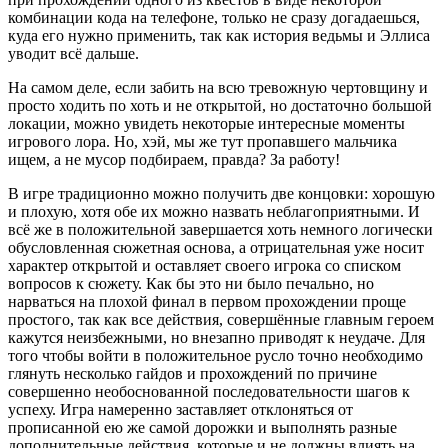
комбинации кода на телефоне, только не сразу догадаешься,
куда его нужно применить, так как история ведьмы и Эллиса
уводит всё дальше.
На самом деле, если забить на всю тревожную чертовщину и
просто ходить по хоть и не открытой, но достаточно большой
локации, можно увидеть некоторые интересные моменты
игрового лора. Но, хэй, мы же тут пропавшего мальчика
ищем, а не мусор подбираем, правда? За работу!
В игре традиционно можно получить две концовки: хорошую
и плохую, хотя обе их можно назвать неблагоприятными. И
всё же в положительной завершается хоть немного логически
обусловленная сюжетная основа, а отрицательная уже носит
характер открытой и оставляет своего игрока со списком
вопросов к сюжету. Как бы это ни было печально, но
нарваться на плохой финал в первом прохождении проще
простого, так как все действия, совершённые главным героем
кажутся неизбежными, но внезапно приводят к неудаче. Для
того чтобы войти в положительное русло точно необходимо
глянуть несколько гайдов и прохождений по причине
совершенно необоснованной последовательности шагов к
успеху. Игра намеренно заставляет отклоняться от
прописанной ею же самой дорожки и выполнять разные
дополнительные действия, которые и не должны влиять на