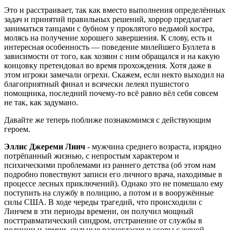
Это и расстраивает, так как вместо выполнения определённых
задач и принятий правильных решений, хоррор предлагает
заниматься танцами с бубном у проклятого ведьмой костра,
молясь на получение хорошего завершения. К слову, есть и
интересная особенность — поведение милейшего Буллета в
зависимости от того, как хозяин с ним обращался и на какую
концовку претендовал во время прохождения. Хотя даже в
этом игроки замечали огрехи. Скажем, если некто выходил на
благоприятный финал и всячески лелеял пушистого
помощника, последний почему-то всё равно вёл себя совсем
не так, как задумано.
Давайте же теперь поближе познакомимся с действующим
героем.
Эллис Джереми Линч
- мужчина среднего возраста, изрядно
потрёпанный жизнью, с непростым характером и
психическими проблемами из раннего детства (об этом нам
подробно повествуют записи его личного врача, находимые в
процессе лесных приключений). Однако это не помешало ему
поступить на службу в полицию, а потом и в вооружённые
силы США. В ходе череды трагедий, что происходили с
Линчем в эти периоды времени, он получил мощный
посттравматический синдром, отстранение от службы в
полиции и армии, сильные разногласия и ссоры с женой.