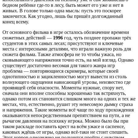
бедном ребёнке где-то в лесу, быть может его уже и нет в
живых. В голове только одна мысль: пусть это поскорее
закончится. Как угодно, лишь бы пришёл долгожданный
конец всему.
От основного фильма в игре осталось обозначение времени
сюжетных действий —
1996
год, чуть позднее пропажи трёх
студентов в этих самых лесах; присутствуют и ключевые
места с интересными деталями, что играли важную роль для
сюжета фильма. Также атмосфера не то чтобы ужаса, но
сковывающего напряжения точно есть, на мой взгляд. Однако
существует достаточно весомая для такого жанра игр
проблема — повторяющиеся скримеры, которые своей
однотипностью и зацикленностью могут вывести из столь
волнующего ощущения нависающей угрозы, неизвестно где
проявящей себя опасности. Моменты нужные, спору нет,
сначала они вполне способны хорошенько так встряхнуть,
однако потом их становится слишком много на одних и тех же
местах, что, естественно, рушит эту невесомую дымку страха
и напряжения. Такие моменты всё чаще по ходу прохождения
оказываются непосредственным препятствием на пути, а не
рычагом давления на психику игрока. Можно было бы при
таком раскладе поставить крест на всём ужасе и саспенсе,
каковых ждёшь от игры, однако всё-таки не стоит спешить.
Этот хоррор однозначно не получится пройти с чувством