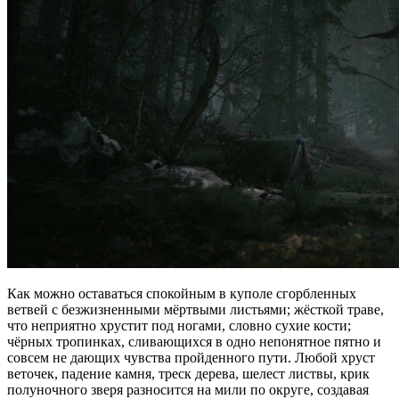
Как можно оставаться спокойным в куполе сгорбленных
ветвей с безжизненными мёртвыми листьями; жёсткой траве,
что неприятно хрустит под ногами, словно сухие кости;
чёрных тропинках, сливающихся в одно непонятное пятно и
совсем не дающих чувства пройденного пути. Любой хруст
веточек, падение камня, треск дерева, шелест листвы, крик
полуночного зверя разносится на мили по округе, создавая