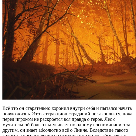
Всё это он старательно хоронил внутри себя и пытался начать
новую жизнь. Этот аттракцион страданий не закончится, пока
перед игроком не раскроется вся правда о герое. Лес с
мучительной болью вытягивает по одному воспоминанию за
другим, он знает абсолютно всё о Линче. Вследствие такого
колоссального давления на психику уже и сам забываешь о