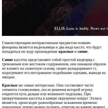
Главенствующим интерактивным предметом помимо
фонарика является видеокамера и два вида кассет, что будут
попадаться по ходу прохождения:
красные
и
синие
.
Синие
кассеты представляют собой простой видеоряд с
тревожным или жестоким содержанием, они никаким образом
не влияют на сюжетную основу, скорее раззадоривают гг,
подогревают его негодование подобными сценами, выводя на
эмоции.
Красные
же самые интересные. Они составляют части
элемента головоломки, после решения которой игроку
откроется путь дальше или возникнет подсказка. При
прокручивании кассеты в камере окружение вокруг Эллиса
меняется, происходят разнообразные искажения времени:
поваленное дерево можно поднять, отмотав на камере момент