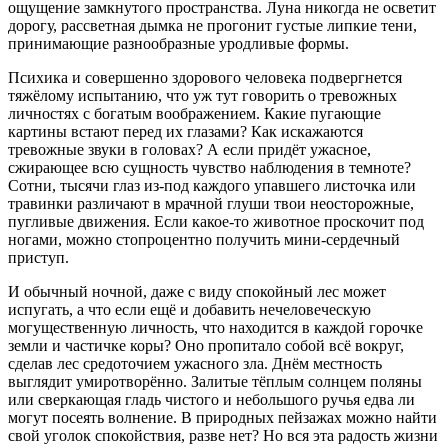
ощущение замкнутого пространства. Луна никогда не осветит
дорогу, рассветная дымка не прогонит густые липкие тени,
принимающие разнообразные уродливые формы.
Психика и совершенно здорового человека подвергнется
тяжёлому испытанию, что уж тут говорить о тревожных
личностях с богатым воображением. Какие пугающие
картины встают перед их глазами? Как искажаются
тревожные звуки в головах? А если придёт ужасное,
сжирающее всю сущность чувство наблюдения в темноте?
Сотни, тысячи глаз из-под каждого упавшего листочка или
травинки различают в мрачной глуши твои неосторожные,
пугливые движения. Если какое-то животное проскочит под
ногами, можно стопроцентно получить мини-сердечный
приступ.
И обычный ночной, даже с виду спокойный лес может
испугать, а что если ещё и добавить нечеловеческую
могущественную личность, что находится в каждой горочке
земли и частичке коры? Оно пропитало собой всё вокруг,
сделав лес средоточием ужасного зла. Днём местность
выглядит умиротворённо. Залитые тёплым солнцем поляны
или сверкающая гладь чистого и небольшого ручья едва ли
могут посеять волнение. В природных пейзажах можно найти
свой уголок спокойствия, разве нет? Но вся эта радость жизни