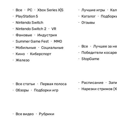
Новости
Игры
Все
PC
Xbox Series X|S
Лучшие игры
Кал
PlayStation 5
Каталог
Подборк
Nintendo Switch
Отзывы
Nintendo Switch 2
VR
Фановые
Индустрия
Блоги
Summer Game Fest
ММО
Все
Лучшее за н
Мобильные
Социальные
Победители косаре
Кино
Киберспорт
StopGame
Железо
Стримы
Статьи
Расписание
Зап
Все статьи
Первая полоса
Нарезки стримов (К
Обзоры
Подборки игр
Видео
Все видео
Рубрики