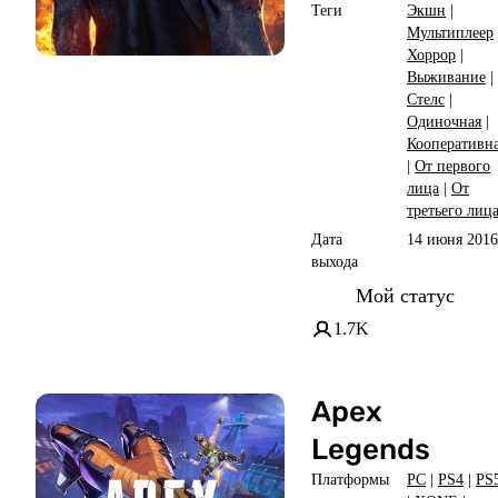
Теги
Экшн
|
Мультиплеер
Хоррор
|
Выживание
|
Стелс
|
Одиночная
|
Кооперативн
|
От первого
лица
|
От
третьего лиц
Дата
14 июня 2016
выхода
Мой статус
1.7K
Apex
Legends
Платформы
PC
|
PS4
|
PS