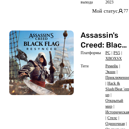
выхода
2023
Мой статус
77
Assassin's
Creed: Black
Flag
Платформы
PC
|
PS5
|
XBOXSX
Resynced
Теги
Ремейк
|
Экшн
|
Приключени
|
Hack &
Slash/Beat 'e
up
|
Открытый
мир
|
Историческая
|
Стелс
|
Одиночная
|