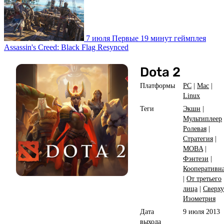
7 июля
Первые 19 минут геймплея
Assassin's Creed: Black Flag Resynced
Dota 2
Платформы
PC
|
Mac
|
Linux
Теги
Экшн
|
Мультиплеер
Ролевая
|
Стратегия
|
MOBA
|
Фэнтези
|
Кооперативн
|
От третьего
лица
|
Сверху
Изометрия
Дата
9 июля 2013
выхода