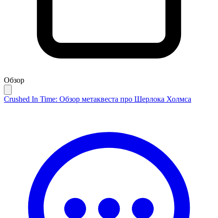
Обзор
Crushed In Time: Обзор метаквеста про Шерлока Холмса