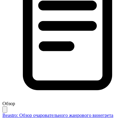
Обзор
Beastro: Обзор очаровательного жанрового винегрета