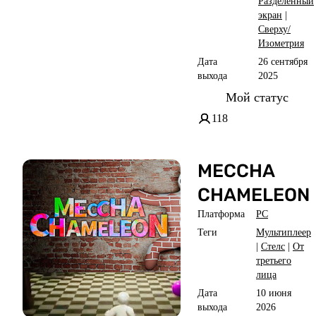
Разделённый
экран
|
Сверху/
Изометрия
Дата
26 сентября
выхода
2025
Мой статус
118
MECCHA
CHAMELEON
Платформа
PC
Теги
Мультиплеер
|
Стелс
|
От
третьего
лица
Дата
10 июня
выхода
2026