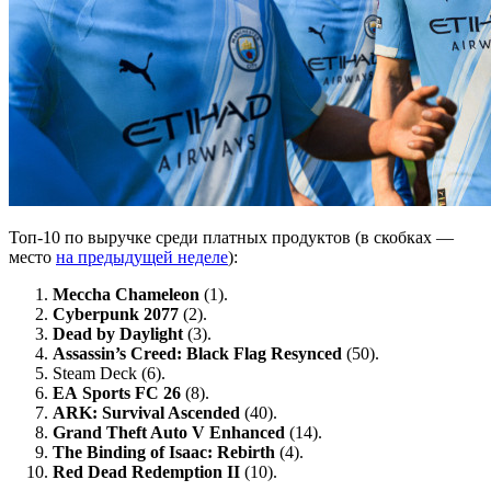
Топ-10 по выручке среди платных продуктов (в скобках —
место
на предыдущей неделе
):
Meccha Chameleon
(1).
Cyberpunk 2077
(2).
Dead by Daylight
(3).
Assassin’s Creed: Black Flag Resynced
(50).
Steam Deck (6).
EA Sports FC 26
(8).
ARK: Survival Ascended
(40).
Grand Theft Auto V Enhanced
(14).
The Binding of Isaac: Rebirth
(4).
Red Dead Redemption II
(10).