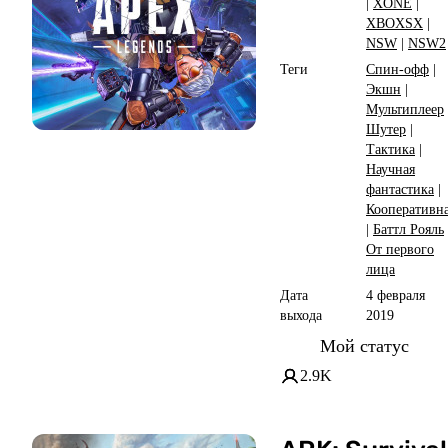
|
XONE
|
XBOXSX
|
NSW
|
NSW2
Теги
Спин-офф
|
Экшн
|
Мультиплеер
Шутер
|
Тактика
|
Научная
фантастика
|
Кооперативн
|
Баттл Рояль
От первого
лица
Дата
4 февраля
выхода
2019
Мой статус
2.9K