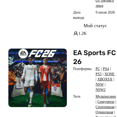
От третьего
лица
Дата
9 июля 2026
выхода
Мой статус
1.2K
EA Sports FC
26
Платформы
PC
|
PS4
|
PS5
|
XONE
|
XBOXSX
|
NSW
|
NSW2
Теги
Мультиплеер
|
Симулятор
|
Спортивная
|
Одиночная
|