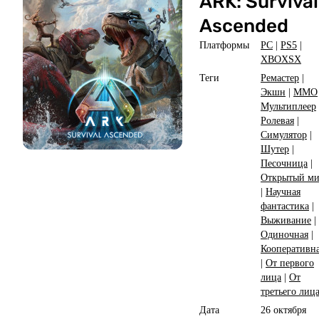
ARK: Survival
Ascended
Платформы
PC
|
PS5
|
XBOXSX
Теги
Ремастер
|
Экшн
|
ММО
Мультиплеер
Ролевая
|
Симулятор
|
Шутер
|
Песочница
|
Открытый м
|
Научная
фантастика
|
Выживание
|
Одиночная
|
Кооперативн
|
От первого
лица
|
От
третьего лиц
Дата
26 октября