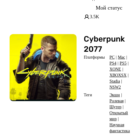
Мой статус
3.5K
Cyberpunk
2077
Платформы
PC
|
Mac
|
PS4
|
PS5
|
XONE
|
XBOXSX
|
Stadia
|
NSW2
Теги
Экшн
|
Ролевая
|
Шутер
|
Открытый
мир
|
Научная
фантастика